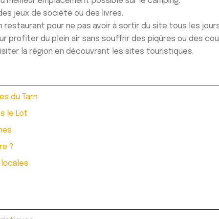
u meilleur emplacement possible sur le camping.
des jeux de société ou des livres.
 restaurant pour ne pas avoir à sortir du site tous les jours
 profiter du plein air sans souffrir des piqûres ou des coup
siter la région en découvrant les sites touristiques.
ges du Tarn
s le Lot
nes
re ?
 locales